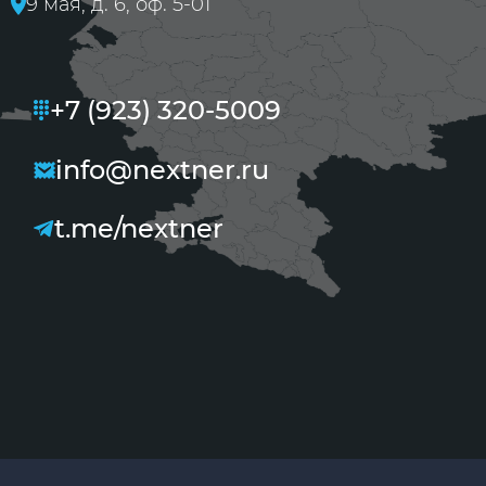
9 мая, д. 6, оф. 5-01
+7 (923) 320-5009
info@nextner.ru
t.me/nextner