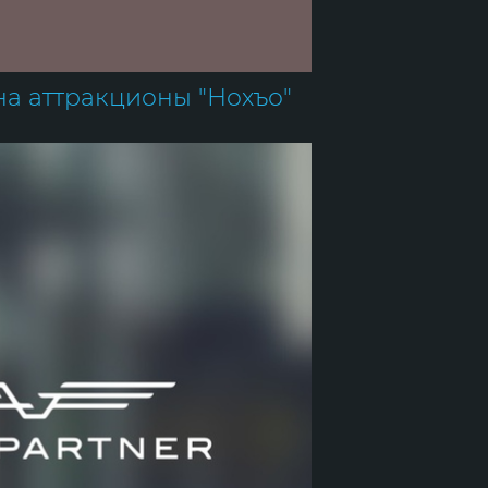
на аттракционы "Нохъо"