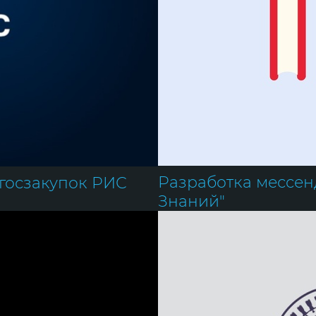
Разработка мессен
 госзакупок РИС
Знаний"