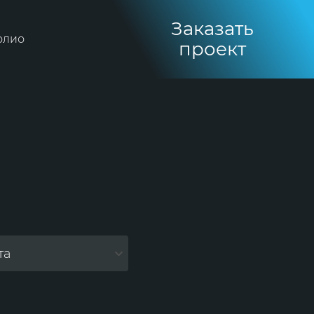
Заказать
олио
проект
та