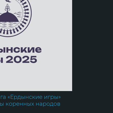
га «Ердынские игры»
ры коренных народов