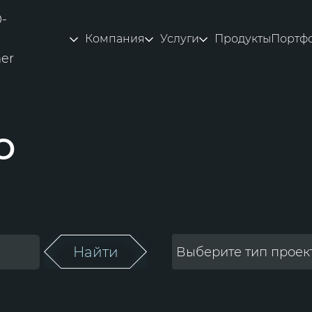
0-
Компания
Услуги
Продукты
Портф
ner
о
Найти
Выберите тип проек