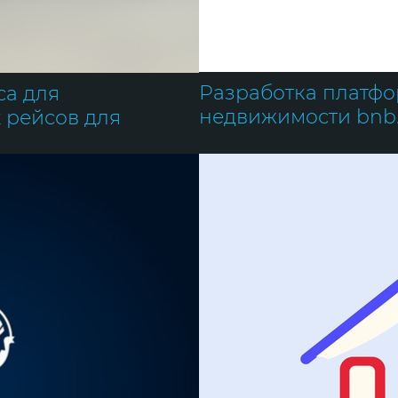
Разработка платф
са для
недвижимости bnb.
 рейсов для