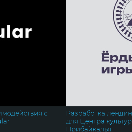
имодействия с
Разработка лендин
lar
для Центра культу
Прибайкалья