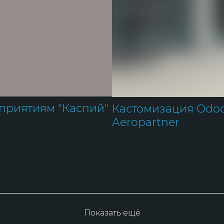
оприятиям "Каспий"
Кастомизация Odoo
Aeropartner
Показать ещё