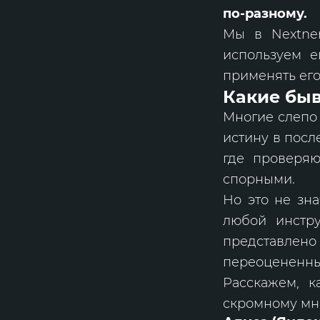
по-разному.
Мы в Nextne
используем е
применять его
Какие бы
Многие слепо 
истину в посл
где проверяю
спорными.
Но это не зна
любой инстру
представлено
переоцененны
Расскажем, 
скромному мн