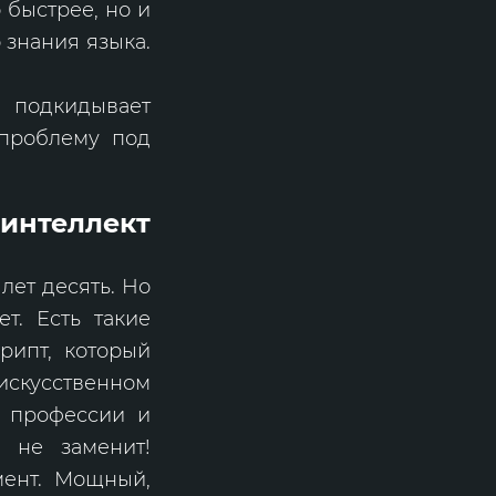
 быстрее, но и
 знания языка.
подкидывает
 проблему под
теллект
лет десять. Но
т. Есть такие
рипт, который
 искусственном
ей профессии и
И не заменит!
мент. Мощный,