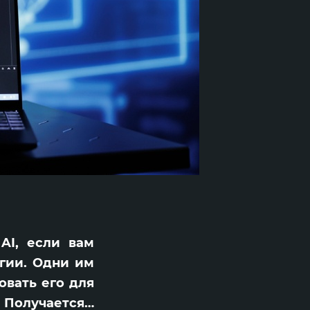
AI, если вам
игии. Одни им
овать его для
. Получается…