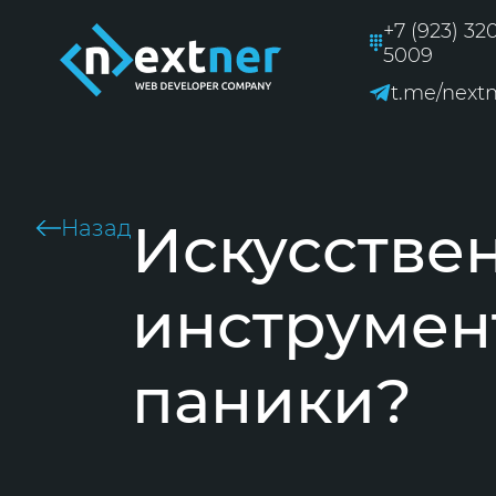
+7 (923) 32
5009
t.me/next
Искусствен
Назад
инструмен
паники?