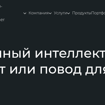
0-
Компания
Услуги
Продукты
Портф
ner
ный интеллект:
т или повод дл