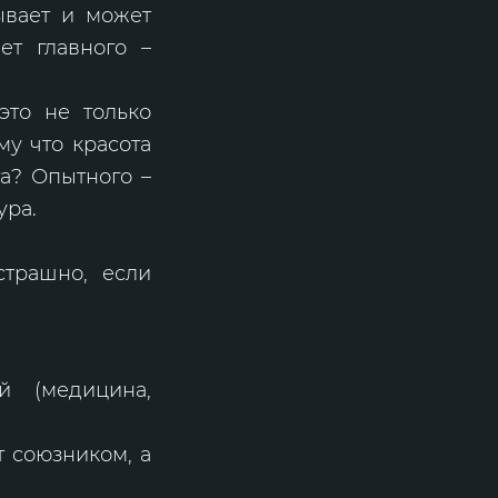
ывает и может
ет главного –
это не только
му что красота
а? Опытного –
ура.
страшно, если
й (медицина,
т союзником, а