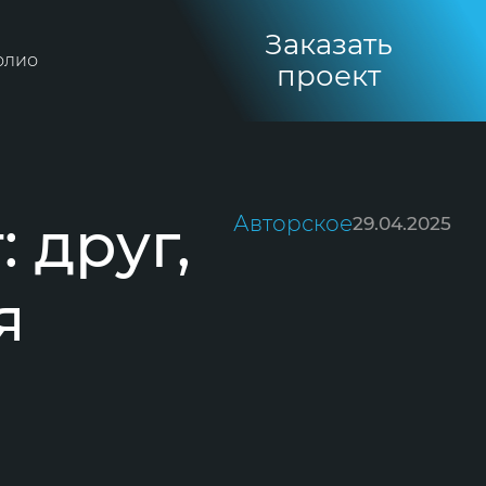
Заказать
олио
проект
 друг,
Авторское
29.04.2025
я