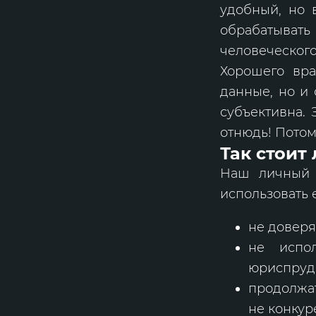
удобный, но 
обрабатывать
человеческого
Хорошего вра
данные, но и 
субъективна.
отнюдь! Потому
Так стоит
Наш личный в
использовать е
не доверя
не испо
юриспруд
продолжат
не конкур