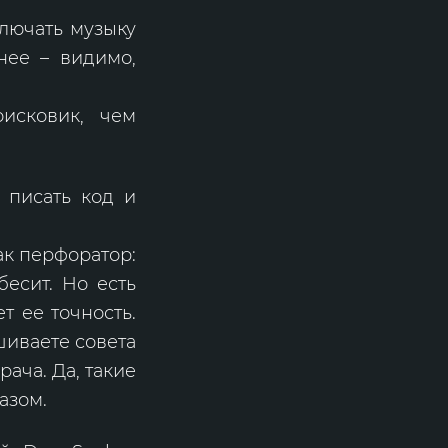
лючать музыку
нее – видимо,
исковик, чем
 писать код и
ак перфоратор:
бесит. Но есть
т ее точность.
шиваете совета
рача. Да, такие
азом.