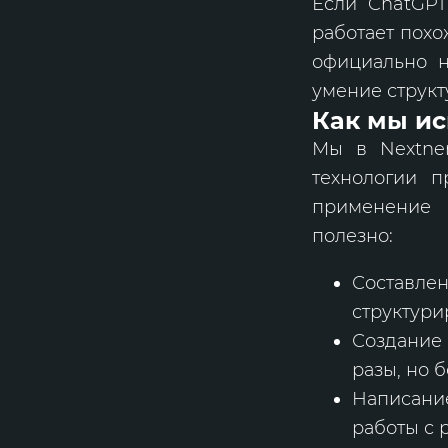
Если ChatGPT
работает похо
официально не
умение струк
Как мы ис
Мы в Nextne
технологии п
применение 
полезно:
Составлен
структури
Создание
разы, но 
Написание
работы с 