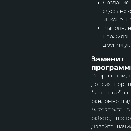
Создание 
здесь не 
И, конечн
Выполне
неожидан
другим уг
Замени
программ
Споры о том, 
до сих пор н
“классные” с
рандомно выда
интеллекте
. 
работе, пост
Давайте начи