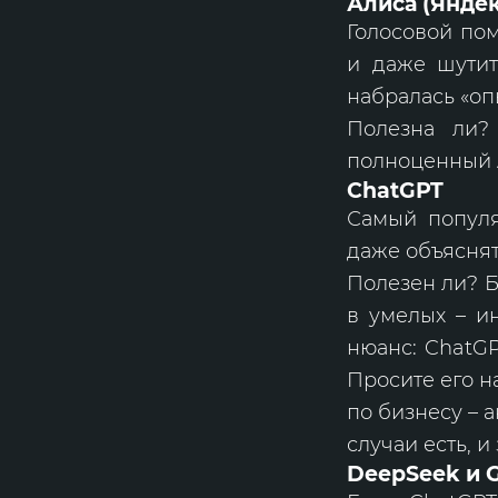
Алиса (Яндек
Голосовой по
и даже шутит
набралась «оп
Полезна ли?
полноценный 
ChatGPT
Самый популя
даже объясня
Полезен ли? Б
в умелых – ин
нюанс: ChatGP
Просите его н
по бизнесу – а
случаи есть, 
DeepSeek и 