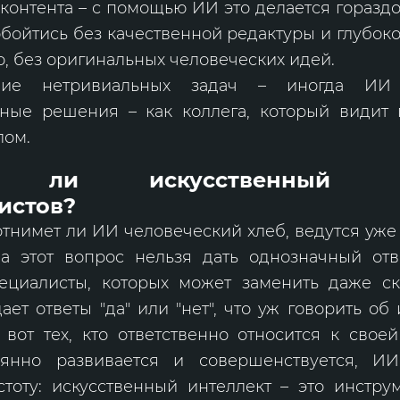
контента – с помощью ИИ это делается гораздо
обойтись без качественной редактуры и глубоко
о, без оригинальных человеческих идей.
ние нетривиальных задач – иногда ИИ 
ные решения – как коллега, который видит
лом.
т ли искусственный ин
истов?
отнимет ли ИИ человеческий хлеб, ведутся уже 
а этот вопрос нельзя дать однозначный отве
пециалисты, которых может заменить даже ск
ет ответы "да" или "нет", что уж говорить об
А вот тех, кто ответственно относится к сво
оянно развивается и совершенствуется, И
стоту: искусственный интеллект – это инстру