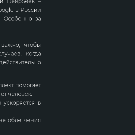
ий DeepSeek –
oogle в России
т. Особенно за
важно, чтобы
лучаев, когда
ействительно
ллект помогает
ет человек.
 ускоряется в
не облегчения