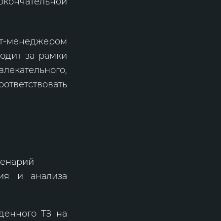
кончательной
кт-менеджером
ходит за рамки
лекательного,
оответствовать
ценарий
ия и анализа
денного ТЗ на