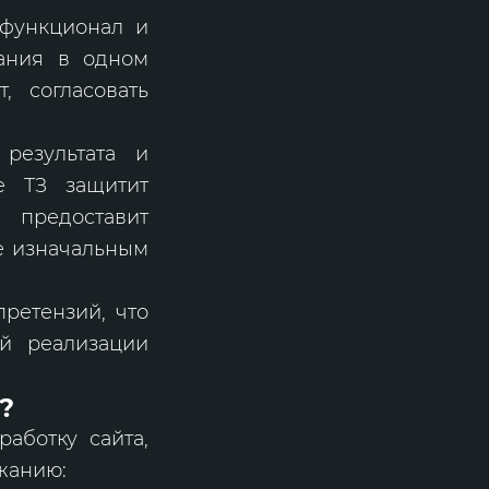
 функционал и
лания в одном
, согласовать
результата и
же ТЗ защитит
 предоставит
е изначальным
ретензий, что
й реализации
?
аботку сайта,
жанию: