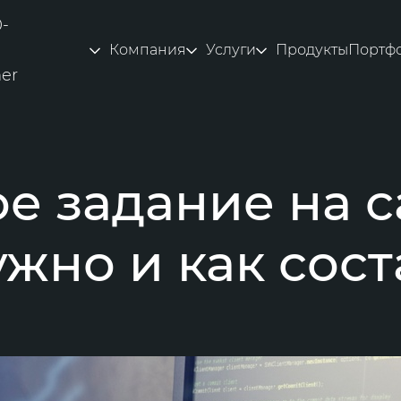
0-
Компания
Услуги
Продукты
Портф
ner
е задание на с
ужно и как сос