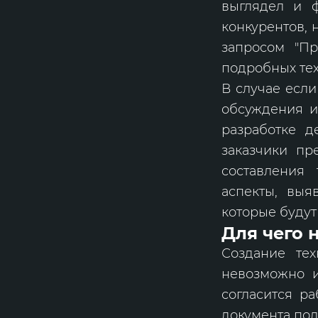
выглядел и ф
конкурентов, 
запросом "Пр
подробных те
В случае если
обсуждения и
разработке д
заказчики пр
составления 
аспекты, выя
которые будут
Для чего 
Создание тех
невозможно и
согласится ра
документа пол