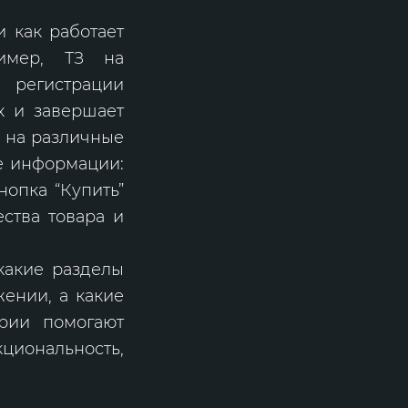
и как работает
ример, ТЗ на
регистрации
х и завершает
и на различные
ке информации:
нопка “Купить”
ества товара и
 какие разделы
ении, а какие
рии помогают
циональность,