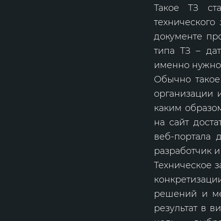
Такое ТЗ ст
технического 
документе про
типа ТЗ – да
именно нужно
Обычно такое 
организации и
каким образом
на сайт дост
веб-портала 
разработчик и
Техническое з
конкретизац
решений и ме
результат в в