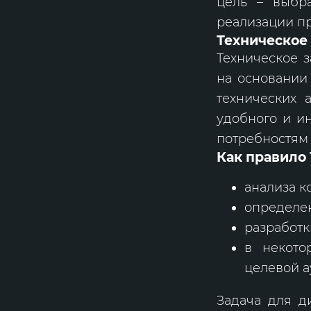
цель – выбр
реализации п
Техническое 
Техническое 
на основании 
технических 
удобного и ин
потребностям 
Как правило 
анализа к
определе
разработк
в некото
целевой 
Задача для д