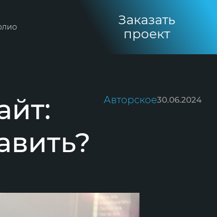
Заказать
олио
проект
айт:
Авторское
30.06.2024
тавить?