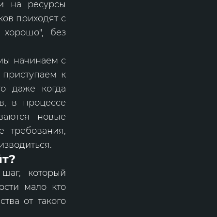
ки на ресурсы
ков приходят с
 хорошо", без
 мы начинаем с
 приступаем к
то даже когда
в, в процессе
ываются новые
е требования,
изводиться.
йт?
 шаг, который
ости мало кто
ства от такого