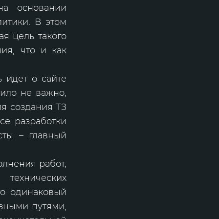
на основании
литики. В этом
ая цель такого
ия, что и как
ь идет о сайте
вило не важно,
ля создания ТЗ
се разработки
сты – главный
олнения работ,
 технических
то одинаковый
азными путями,