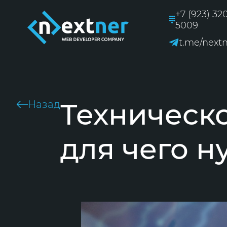
+7 (923) 32
5009
t.me/next
Техническо
Назад
для чего н