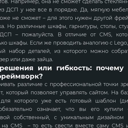
ов. Например, она не сможет сделать стеклян
з ДСП у нее все в порядке. Да, мягкую мебе
оже не сможет – для этого нужен другой фрей
а. Но различные шкафы, гарнитуры, столы, сту
ДСП – пожалуйста. В отличие от CMS, кот
ько шкафы. Если же проводить аналогию с Lego
ый набор деталей, из которого можно собрат
озер или даже зайца.
решения или гибкость: почему
фреймворк?
ивать различие с профессиональной точки зр
т, который позволяет управлять сайтом. На 
, для которого уже есть готовый шаблон (диз
бязательно означает, что вы его купили
свой собственный, с уникальным дизайном
го на CMS – то есть свести вместе саму CMS 