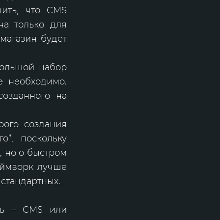
нить, что CMS
на только для
-магазин будет
большой набор
е необходимо.
созданного на
рого создания
о”, поскольку
, но о быстром
еймворк лучше
 стандартных.
ть – CMS или