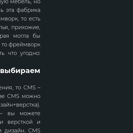
ную мебель, но
ль эта фабрика
мворк, то есть
лья, прихожие,
орая могла бы
, то фреймворк
ь что угодно:
 выбираем
ения, то CMS –
базе CMS можно
айн+верстка).
 – вы можете
 и версткой и
и дизайн. CMS