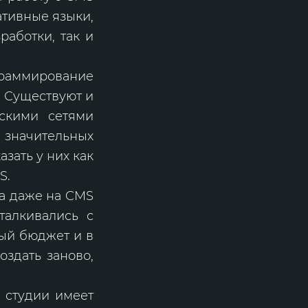
ативные языки,
работки, так и
граммирование
. Существуют и
скими сетями
значительных
зать у них как
S.
та даже на CMS
талкивались с
ный бюджет и в
оздать заново,
 студии имеет