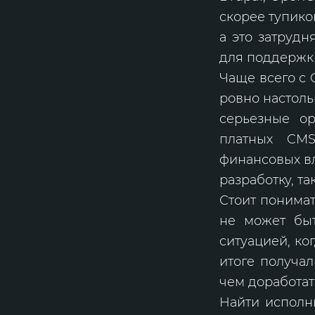
скорее тупико
а это затрудн
для поддержк
Чаще всего с
ровно настоль
серьезные о
платных CMS
финансовых вл
разработку, т
Стоит понимат
не может быт
ситуацией, ко
итоге получал
чем доработат
Найти исполн