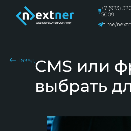
+7 (923) 32
5009
t.me/next
CMS или ф
Назад
выбрать дл