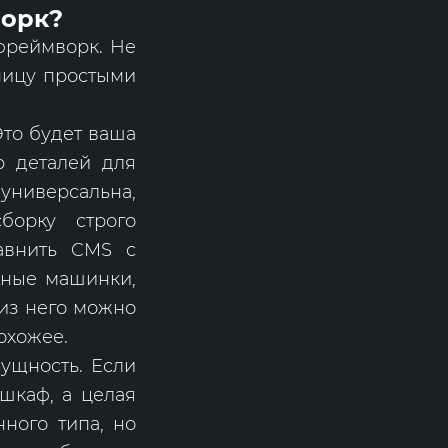
ворк?
 фреймворк. Не
ницу простыми
Это будет ваша
р деталей для
универсальна,
орку строго
равнить CMS с
чные машинки,
 из него можно
охожее.
ущность. Если
 шкаф, а целая
ного типа, но