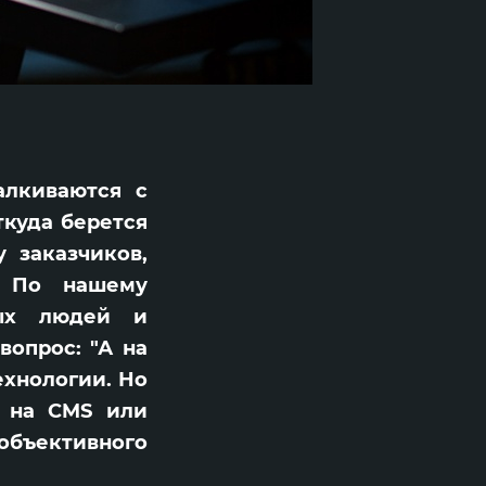
алкиваются с
ткуда берется
у заказчиков,
. По нашему
ных людей и
вопрос: "А на
ехнологии. Но
– на CMS или
бъективного