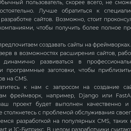
бычный пользователь, скорее всего, не сможе
стоятельно. Лучше обратиться к специали
разработке сайтов. Возможно, стоит проконсу
компаниями, чтобы получить более полное пр
предпочитаем создавать сайты на фреймворках.
ерв в возможностях расширения сайтов, рабо
, динамично развиваться в профессионал
ои программные заготовки, чтобы приблизить
ов на CMS.
атитесь к нам с запросом на создание сай
ам фреймворк, например, Django или FastA
ваш проект будет выполнен качественно и
не столкнетесь с проблемой обслуживания своег
емся разработкой на популярных CMS, таких к
art и 1С-Битрикс. В целом разработчики считаю