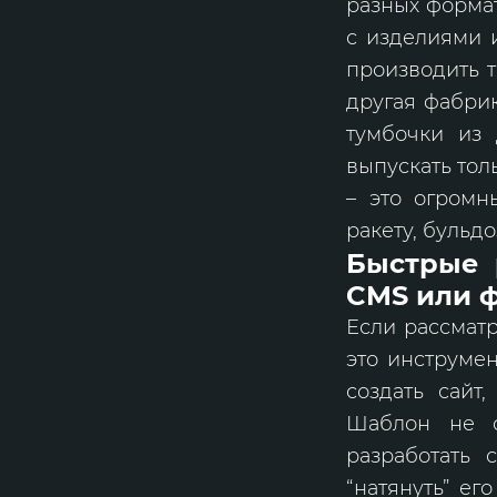
разных формат
с изделиями и
производить т
другая фабрик
тумбочки из 
выпускать тол
– это огромн
ракету, бульд
Быстрые 
CMS или 
Если рассматр
это инструмен
создать сайт
Шаблон не о
разработать 
“натянуть” е