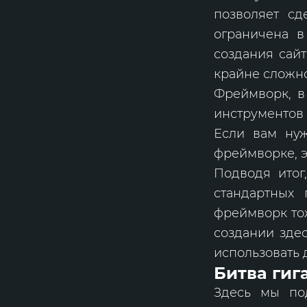
позволяет сд
ограничена в
создания сайт
крайне сложно
Фреймворк, в
инструментов
Если вам нуж
фреймворке, э
Подводя итог
стандартных 
фреймворк тож
создании зде
использовать 
Битва гиг
Здесь мы по