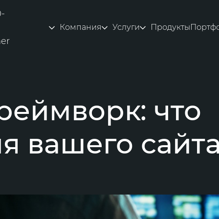
0-
Компания
Услуги
Продукты
Портф
ner
реймворк: что
я вашего сайт