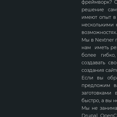
фреймворк? О
решение само
имеют опыт в 
несколькими 
возможностях.
Мы в Nextner 
нам иметь рез
более гибко
создавать св
создания сайт
Если вы обр
предложим в
заготовками 
быстро, а вы 
Мы не занима
Drupal, OpenC