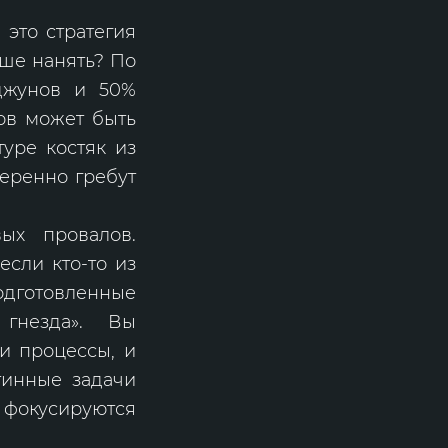
 это стратегия
чше нанять? По
джунов и 50%
ов может быть
уре костяк из
еренно гребут
ых провалов.
если кто-то из
подготовленные
 гнезда». Вы
и процессы, и
тинные задачи
 фокусируются