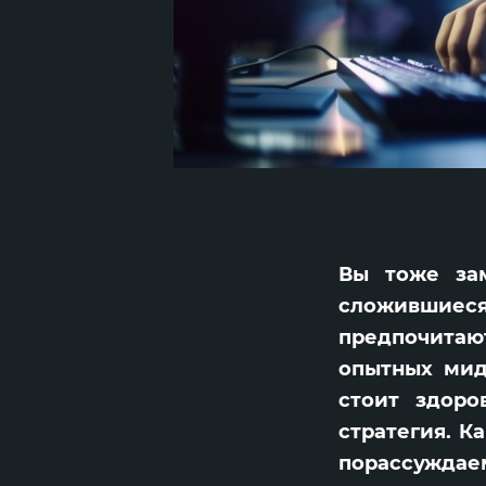
Вы тоже зам
сложившиес
предпочитают
опытных мид
стоит здоро
стратегия. К
порассуждаем