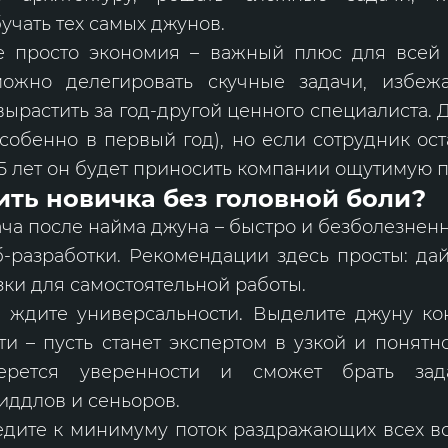
бучать тех самых джунов.
е просто экономия – важный плюс для всей
можно делегировать скучные задачи, избеж
 вырастить за год-другой ценного специалиста. Д
собенно в первый год), но если сотрудник ост
5 лет он будет приносить компании ощутимую 
ить новичка без головной боли?
ча после найма джуна – быстро и безболезненн
-разработки. Рекомендации здесь просты: да
зки для самостоятельной работы.
е ждите универсальности. Выделите джуну ко
ти – пусть станет экспертом в узкой и понятн
ерется уверенности и сможет брать зад
иддлов и сеньоров.
едите к минимуму поток раздражающих всех в