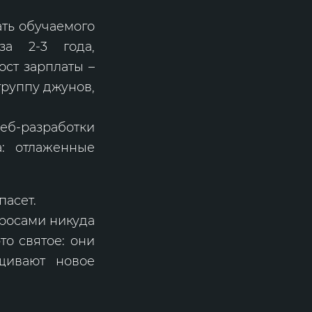
ать обучаемого
за 2-3 года,
ост зарплаты –
группу джунов,
еб-разработки
а: отлаженные
.
пасет.
росами никуда
то святое: они
щивают новое