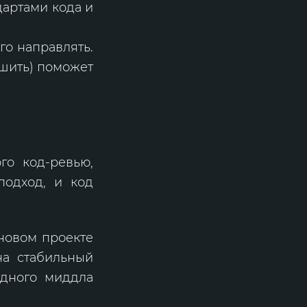
дартами кода и
го направлять.
чшить) поможет
го код-ревью,
подход, и код
новом проекте
на стабильный
одного миддла