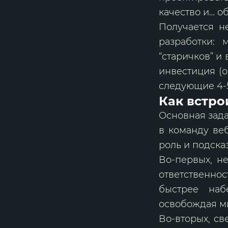
качество и… о
Получается н
разработки: 
“старичков” и
инвестиция (о
следующие 4-
Как встро
Основная зада
в команду веб
роль и подска
Во-первых, н
ответственнос
быстрее наб
освобождая м
Во-вторых, св