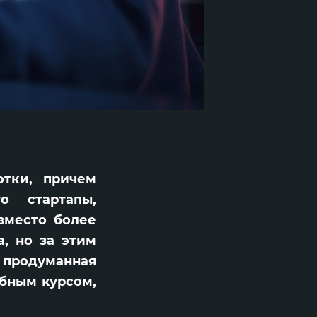
отки, причем
о стартапы,
 вместо более
, но за этим
 продуманная
обным курсом,