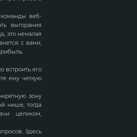
 команды веб-
ать выгорания
а, это немалая
анется с вами,
прибыль.
о встроить его
йте ему четкую
нкретную зону
ой нише, тогда
ачи целиком,
опросов. Здесь