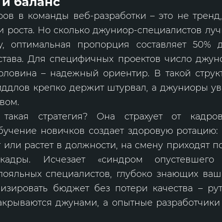
 и баланс
в в команды веб-разработки – это не тренд,
и роста. Но сколько джуниор-специалистов лу
у, оптимальная пропорция составляет 50% 
остава. Для специфичных проектов число джун
оловина – надежный ориентир. В такой структ
иддлов крепко держит штурвал, а джуниоры ув
вом.
такая стратегия? Она страхует от кадров
учение новичков создает здоровую ротацию: 
т или растет в должности, на смену приходят 
кадры. Исчезает «синдром опустевшего
лояльных специалистов, глубоко знающих ваш
изировать бюджет без потери качества – ру
акрываются джунами, а опытные разработчики