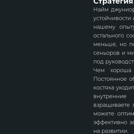
Стратегия
Найм джуниоро
устойчивости 
нашему опыт
остального с
меньше, но п
сеньоров и м
под руководст
Чем хороша 
Постоянное об
костяка уходи
внутренние 
взращиваете 
можете оптим
эффективно з
на развитии.