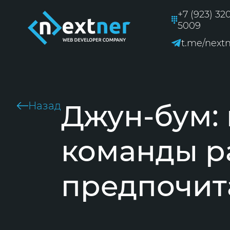
+7 (923) 32
5009
t.me/next
Джун-бум:
Назад
команды р
предпочит