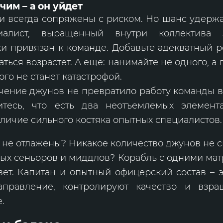
чим – а он уйдет
и всегда сопряжены с риском. Но шанс удерж
иалист, выращенный внутри коллектива 
и привязан к команде. Добавьте адекватный р
аться возрастет. А еще: нанимайте не одного, а 
ого не станет катастрофой.
чение джунов не превратило работу команды в
итесь, что есть два неотъемлемых элемент
личие сильного костяка опытных специалистов
не отлажены? Никакое количество джунов не с
ых сеньоров и миддлов? Корабль с одними мат
ет. Капитан и опытный офицерский состав – э
аправление, контролируют качество и взра
.