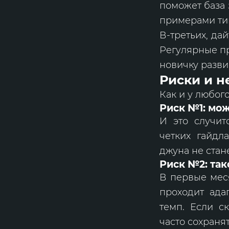
поможет база 
примерами ти
В-третьих, да
Регулярные пр
новичку разви
Риски и н
Как и у любог
Риск №1: мож
И это случит
четких гайдл
джуна не ста
Риск №2: так
В первые мес
проходит ада
темп. Если с
часто сохраня