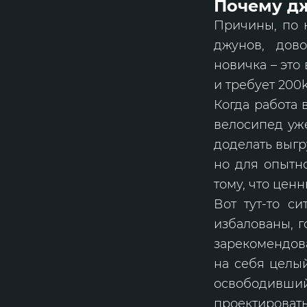
Почему д
Причины, по 
джунов, дово
новичка – это
и требует 200
Когда работа 
велосипед уже
доделать выгр
но для опытно
тому, что цен
Вот тут-то с
избалованы, г
зарекомендова
на себя целы
освободивши
проектироват