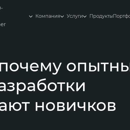
0-
Компания
Услуги
Продукты
Портф
ner
 почему опытн
азработки
ают новичков