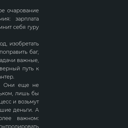
ое очарование
мия: зарплата
мнит себя гуру
од, изобретать
поправить баг,
Задачи важные,
 верный путь к
антер.
ы. Они еще не
ньком, лишь бы
цесс и возьмут
шие деньги. А
олее важном:
онтролировать