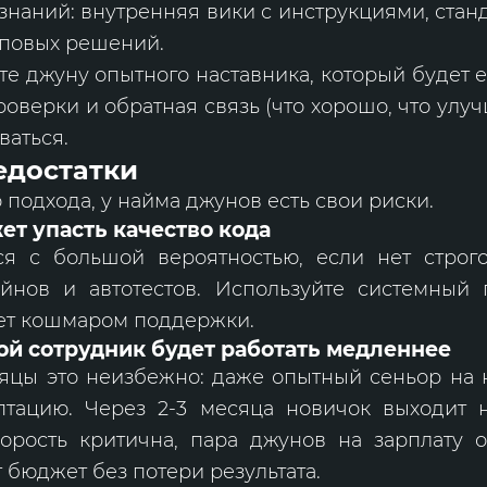
знаний: внутренняя вики с инструкциями, стан
повых решений.
йте джуну опытного наставника, который будет е
оверки и обратная связь (что хорошо, что улу
ваться.
едостатки
о подхода, у найма джунов есть свои риски.
ет упасть качество кода
ся с большой вероятностью, если нет строго
айнов и автотестов. Используйте системный 
нет кошмаром поддержки.
ой сотрудник будет работать медленнее
яцы это неизбежно: даже опытный сеньор на 
птацию. Через 2-3 месяца новичок выходит 
корость критична, пара джунов на зарплату 
т бюджет без потери результата.