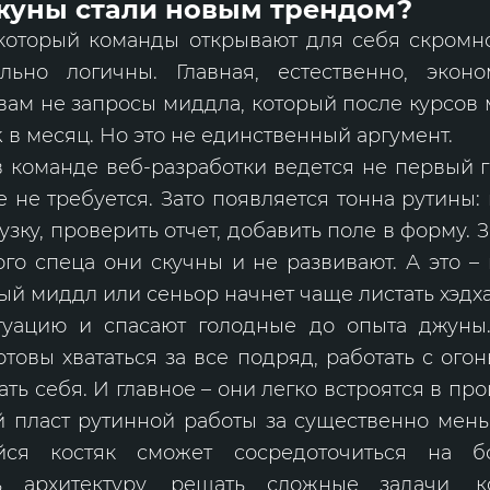
жуны стали новым трендом?
который команды открывают для себя скромн
льно логичны. Главная, естественно, эконо
 вам не запросы миддла, который после курсов 
k в месяц. Но это не единственный аргумент.
в команде веб-разработки ведется не первый г
 не требуется. Зато появляется тонна рутины: 
узку, проверить отчет, добавить поле в форму. 
го спеца они скучны и не развивают. А это –
ный миддл или сеньор начнет чаще листать хэдх
итуацию и спасают голодные до опыта джун
отовы хвататься за все подряд, работать с ого
ть себя. И главное – они легко встроятся в про
й пласт рутинной работы за существенно мень
йся костяк сможет сосредоточиться на б
ь архитектуру, решать сложные задачи, к