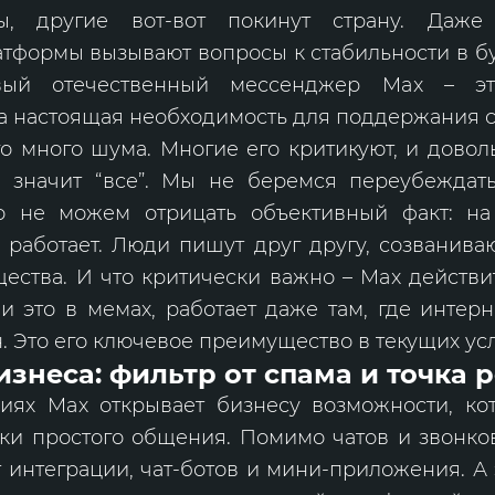
ны, другие вот-вот покинут страну. Даже 
тформы вызывают вопросы к стабильности в б
вый отечественный мессенджер Max – э
 а настоящая необходимость для поддержания с
го много шума. Многие его критикуют, и довол
е значит “все”. Мы не беремся переубеждат
о не можем отрицать объективный факт: н
 работает. Люди пишут друг другу, созванива
ества. И что критически важно – Max действи
 это в мемах, работает даже там, где интер
. Это его ключевое преимущество в текущих ус
изнеса: фильтр от спама и точка 
иях Max открывает бизнесу возможности, ко
мки простого общения. Помимо чатов и звонко
интеграции, чат-ботов и мини-приложения. А э