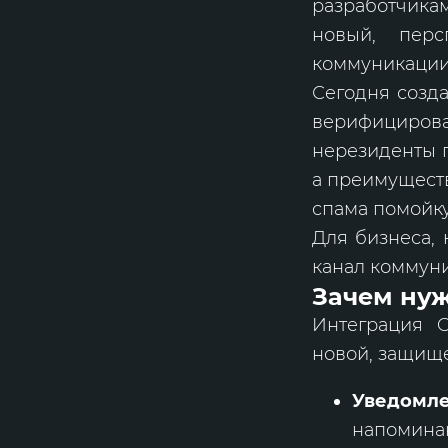
разработчикам
новый, пер
коммуникации
Сегодня созда
верифицирова
нерезиденты п
а преимуществ
спама помойк
Для бизнеса, 
канал коммуни
Зачем нуж
Интеграция O
новой, защище
Уведомле
напоминан