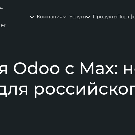
0-
Компания
Услуги
Продукты
Портф
ner
я Odoo с Max: 
для российско