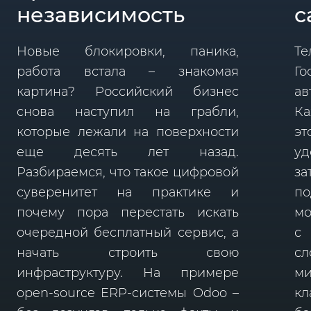
независимость
с
Новые блокировки, паника,
Те
работа встала – знакомая
Г
картина? Российский бизнес
ав
снова наступил на грабли,
Ка
которые лежали на поверхности
э
еще десять лет назад.
уд
Разбираемся, что такое цифровой
за
суверенитет на практике и
по
почему пора перестать искать
мо
очередной бесплатный сервис, а
с
начать строить свою
с
инфраструктуру. На примере
ми
open-source ERP-системы Odoo –
к