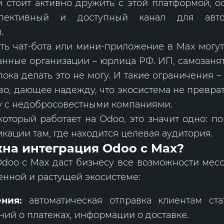
 стоит активно дружить с этой платформой, о
спективный и доступный канал для авто
.
ть чат-бота или мини-приложение в Max могут
нные организации – юрлица РФ. ИП, самозанят
ока делать это не могу. И такие ограничения – 
о, дающее надежду, что экосистема не превра
у с недобросовестными компаниями.
который работает на Odoo, это значит одно: п
кации там, где находится целевая аудитория.
на интеграция Odoo с Max?
doo с Max даст бизнесу все возможности месс
нной и растущей экосистеме:
ния:
автоматическая отправка клиентам стат
ий о платежах, информации о доставке.