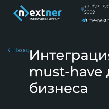
+7 (923) 32
5009
t.me/next
Интеграци
Назад
must-have 
бизнеса