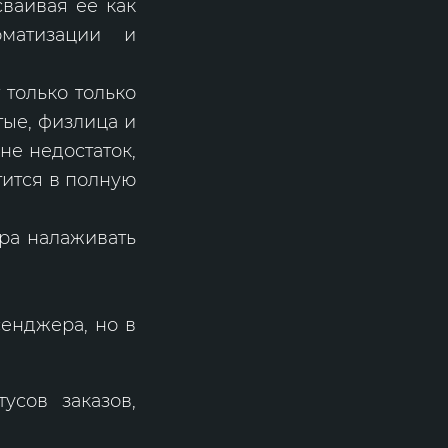
сваивая ее как
матизации и
 только только
ые, физлица и
не недостаток,
тится в полную
ора налаживать
енджера, но в
усов заказов,