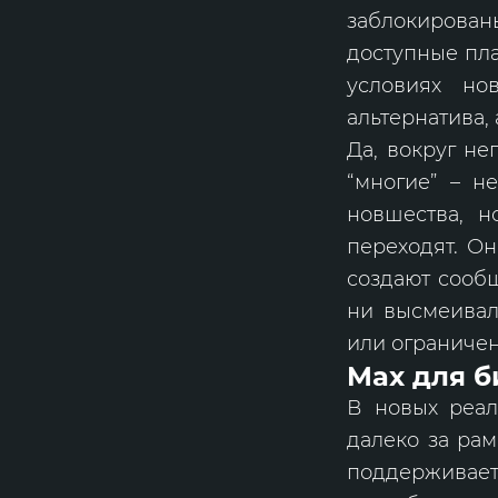
заблокирова
доступные пла
условиях но
альтернатива,
Да, вокруг не
“многие” – н
новшества, н
переходят. Он
создают сообщ
ни высмеивали
или ограничен
Max для б
В новых реал
далеко за ра
поддерживает 