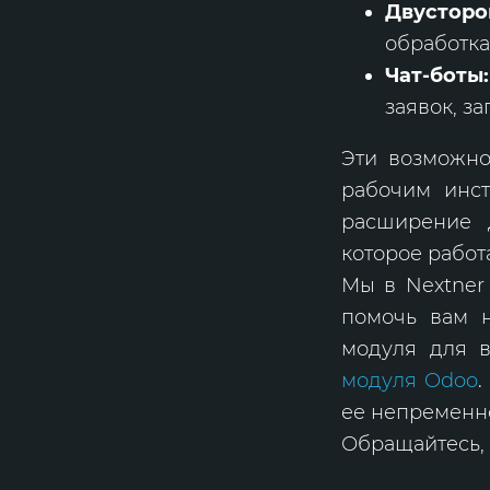
Двустор
обработка
Чат-боты
заявок, за
Эти возможно
рабочим инс
расширение 
которое работа
Мы в Nextner
помочь вам н
модуля для 
модуля Odoo
.
ее непременн
Обращайтесь, 