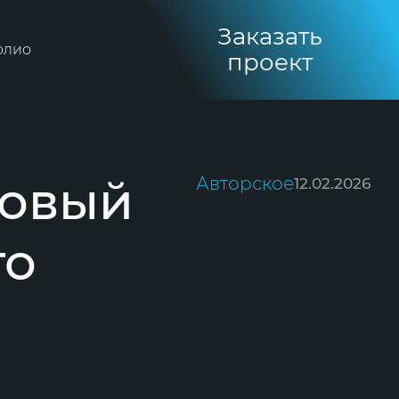
Заказать
олио
проект
новый
Авторское
12.02.2026
го