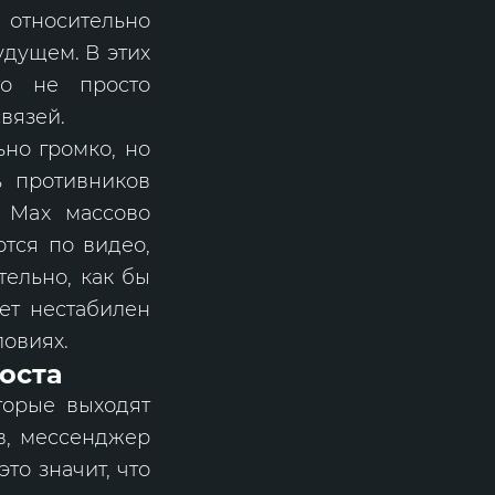
относительно
удущем. В этих
то не просто
вязей.
ьно громко, но
ь противников
а Max массово
ются по видео,
тельно, как бы
нет нестабилен
ловиях.
роста
торые выходят
в, мессенджер
то значит, что