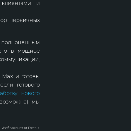
клиентами и
бор первичных
а полноценным
его в мощное
оммуникации,
 Max и готовы
если готового
аботку нового
 возможна), мы
Изображения от
Freepik
.