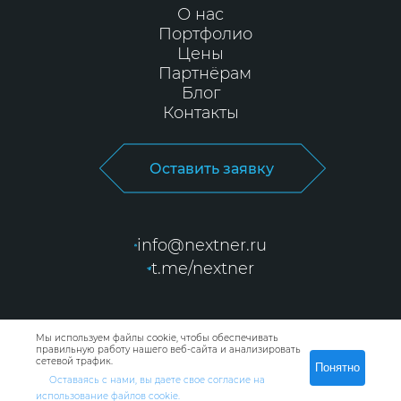
О нас
Портфолио
Цены
Партнёрам
Блог
Контакты
Оставить заявку
info@nextner.ru
t.me/nextner
Мы используем файлы cookie, чтобы обеспечивать
правильную работу нашего веб-сайта и анализировать
Политика
сетевой трафик.
Понятно
конфиденциальности
Оставаясь с нами, вы даете свое согласие на
использование файлов cookie.