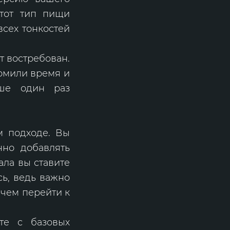
этот тип пищи
сех тонкостей
т востребован.
номили время и
чше один раз
м подходе. Вы
нно добавлять
ала вы ставите
сь, ведь важно
 чем перейти к
те с базовых