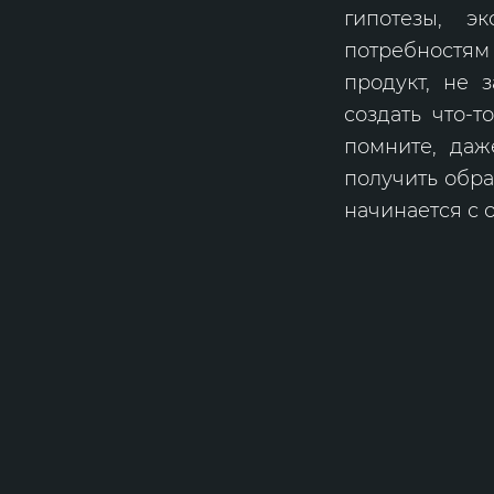
гипотезы, э
потребностям 
продукт, не 
создать что-т
помните, даж
получить обра
начинается с 