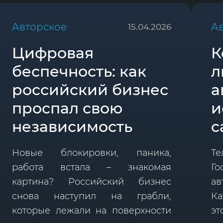
Авторское
А
15.04.2026
Цифровая
К
беспечность: как
л
российский бизнес
а
проспал свою
и
независимость
с
Новые блокировки, паника,
Те
работа встала – знакомая
Г
картина? Российский бизнес
ав
снова наступил на грабли,
Ка
которые лежали на поверхности
э