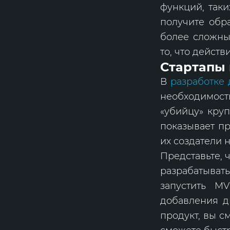
функций, таки
получите обр
более сложным
то, что дейст
Стартапы 
В
разработке 
необходимост
«убийцу» круп
показывает пр
их создатели 
Представьте, 
разрабатыва
запустить M
добавления д
продукт, вы с