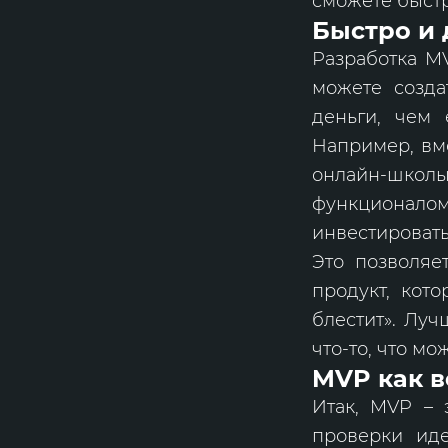
сможете быстр
Быстро и 
Разработка MV
можете созда
деньги, чем
Например, вм
онлайн-школы
функционал
инвестировать
Это позволяе
продукт, кото
блестит». Луч
что-то, что м
MVP как 
Итак, MVP – 
проверки иде