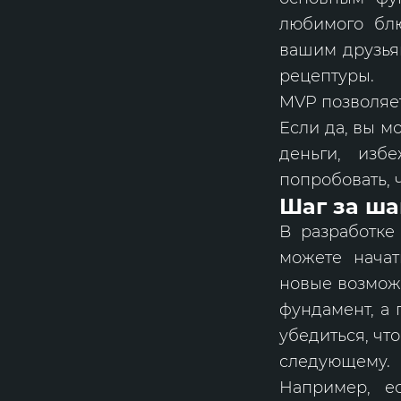
любимого блю
вашим друзья
рецептуры.
MVP позволяет
Если да, вы м
деньги, изб
попробовать, 
Шаг за ша
В разработке
можете начат
новые возможн
фундамент, а 
убедиться, чт
следующему.
Например, е