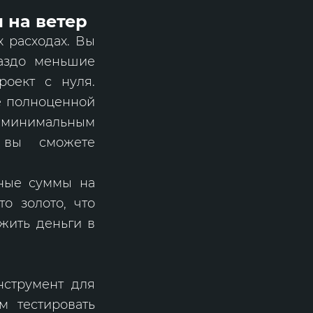
 на ветер
х расходах. Вы
раздо меньшие
оект с нуля.
е полноценной
с минимальным
 вы сможете
мные суммы на
то золото, что
ожить деньги в
нструмент для
м тестировать