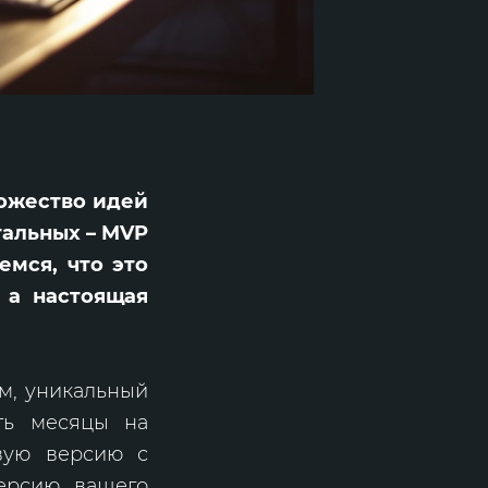
ножество идей
тальных – MVP
емся, что это
 а настоящая
ем, уникальный
ть месяцы на
овую версию с
версию вашего