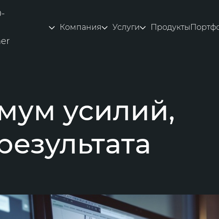
0-
Компания
Услуги
Продукты
Портф
ner
мум усилий,
результата