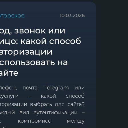
вторское
10.03.2026
од, звонок или
ицо: какой способ
вторизации
спользовать на
айте
лефон, почта, Telegram или
осуслуги – какой способ
торизации выбрать для сайта?
ждый вид аутентификации –
то компромисс между