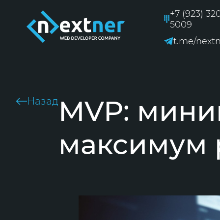
+7 (923) 32
5009
t.me/next
MVP: мини
Назад
максимум 