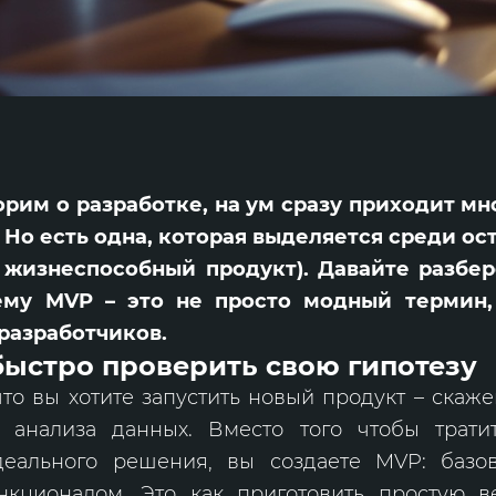
орим о разработке, на ум сразу приходит м
 Но есть одна, которая выделяется среди ос
жизнеспособный продукт). Давайте разбер
ему MVP – это не просто модный термин,
разработчиков.
быстро проверить свою гипотезу
что вы хотите запустить новый продукт – скаж
 анализа данных. Вместо того чтобы трати
деального решения, вы создаете MVP: баз
кционалом. Это как приготовить простую 