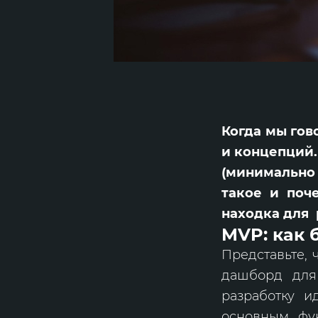
Когда мы гов
и концепций.
(минимально 
такое и поч
находка для 
MVP: как 
Представьте, 
дашборд для
разработку и
основным фун