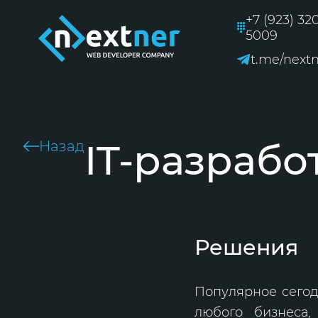
+7 (923) 32
5009
t.me/next
IT-разрабо
Назад
Решения
Популярное сегодн
любого бизнеса