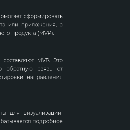
помогает сформировать
йта или приложения, а
ого продукта (MVP).
 составляют MVP. Это
ю обратную связь от
ктировки направления
еты для визуализации
абатывается подробное