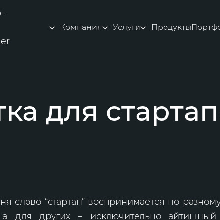
0-
Компания
Услуги
Продукты
Портф
ner
тка для старта
я слово “стартап” воспринимается по-разному
, а для других – исключительно айтишный