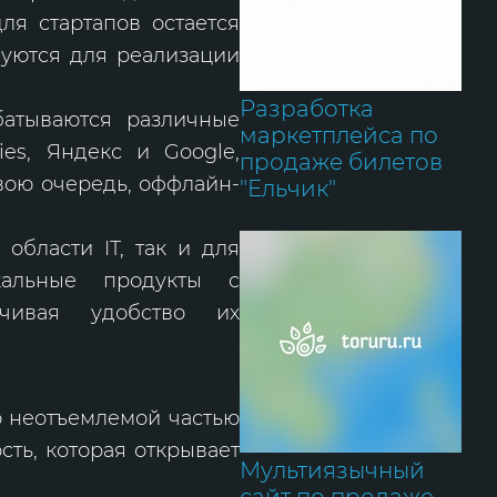
ля стартапов остается
буются для реализации
Разработка
абатываются различные
маркетплейса по
ies, Яндекс и Google,
продаже билетов
вою очередь, оффлайн-
"Ельчик"
 области IT, так и для
кальные продукты с
ечивая удобство их
о неотъемлемой частью
сть, которая открывает
Мультиязычный