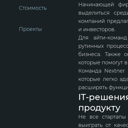
Начинающей фир
Стоимость
выделиться сред
компаний предлаг
Проекты
и инвесторов.
Для айти-команд
рутинных процес
бизнеса. Также 
которые помогут 
Команда Nextner 
которые легко ад
расширять функци
IT-решени
продукту
Не все стартапы
выиграть от каче