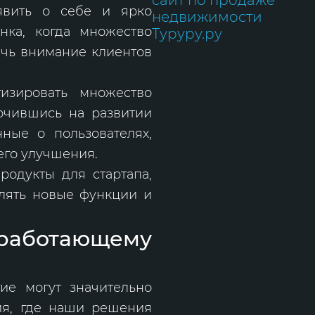
сайт по продаже
явить о себе и ярко
недвижимости
нка, когда множество
Туруру.ру
ечь внимание клиентов
изировать множество
очившись на развитии
ные о пользователях,
его улучшения.
родукты для стартапа,
влять новые функции и
к работающему
ие могут значительно
ния, где наши решения