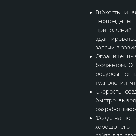
Гибкость и 
неопределенн
приложений 
адаптироват
задачи в зави
Ограниченны
бюджетом. Эт
ресурсы, оп
технологии, ч
Скорость со
быстро вывод
разработчиков
Фокус на поль
хорошо его п
сайта для ста