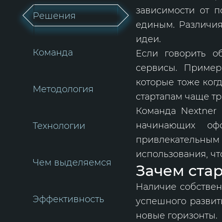
зависимости от п
Решения
единым. Различия
идеи.
Команда
Если говорить об
сервисы. Примера
которые тоже ког
Методология
стартапам чаще т
Команда Nextner п
начинающих оф
Технологии
привлекательн
использования, ч
Чем выделяемся
Зачем стар
Наличие собствен
Эффективность
успешного развити
новые горизонты.