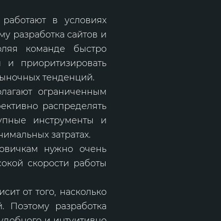
 работают в условиях
у разработка сайтов и
оляя команде быстро
л и приоритизировать
 рыночных тенденций.
олагают ограниченным
фективно распределять
тупные инструменты и
нимальных затратах.
новичкам нужно очень
сокой скорости работы
сит от того, насколько
й. Поэтому разработка
 удобного и интуитивно