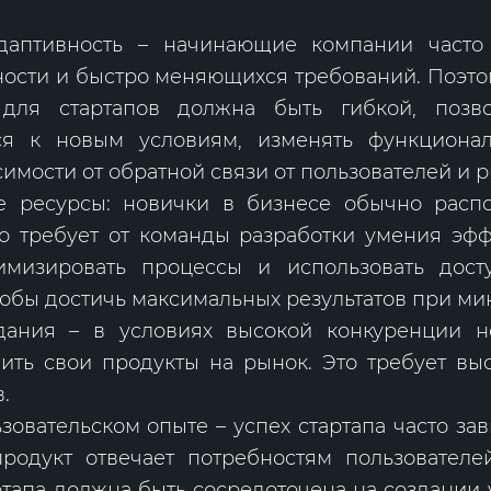
адаптивность – начинающие компании часто
ости и быстро меняющихся требований. Поэтом
для стартапов должна быть гибкой, позв
ься к новым условиям, изменять функциона
симости от обратной связи от пользователей и
е ресурсы: новички в бизнесе обычно расп
о требует от команды разработки умения эф
тимизировать процессы и использовать дос
тобы достичь максимальных результатов при ми
здания – в условиях высокой конкуренции 
ить свои продукты на рынок. Это требует вы
.
зовательском опыте – успех стартапа часто зави
родукт отвечает потребностям пользователе
ртапа должна быть сосредоточена на создании