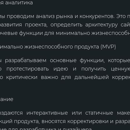
я аналитика
мы проводим анализ рынка и конкурентов. Это 
азвития проекта, определить архитектуру са
ючевые функции для минимально жизнеспособн
имально жизнеспособного продукта (MVP)
ы разрабатываем основные функции, которые
ро протестировать идею и получить ценну
что критически важно для дальнейшей корре
вание
оздаются интерактивные или статичные мак
кций продукта, вносятся корректировки и разр
ие для разработчика и дизайнера.