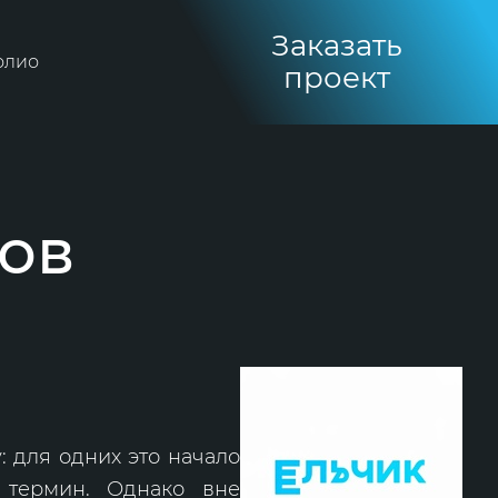
Заказать
олио
проект
пов
: для одних это начало
 термин. Однако вне