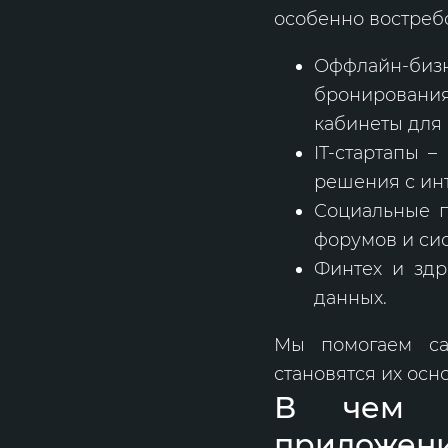
особенно востреб
Оффлайн-бизн
бронировани
кабинеты для 
IT-стартапы 
решения с ин
Социальные п
форумов и сис
Финтех и здр
данных.
Мы помогаем са
становятся их ос
В чем о
приложени