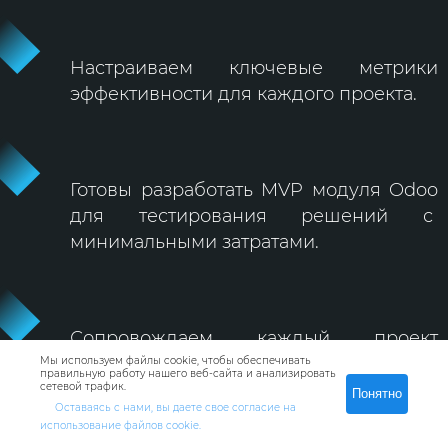
Настраиваем ключевые метрики
эффективности для каждого проекта.
Готовы разработать MVP модуля Odoo
для тестирования решений с
минимальными затратами.
Сопровождаем каждый проект
подробной технической
Мы используем файлы cookie, чтобы обеспечивать
правильную работу нашего веб-сайта и анализировать
документацией.
сетевой трафик.
Понятно
Оставаясь с нами, вы даете свое согласие на
использование файлов cookie.